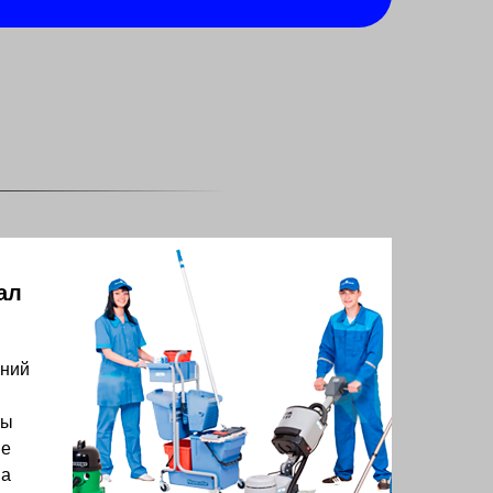
ал
аний
ты
ые
на