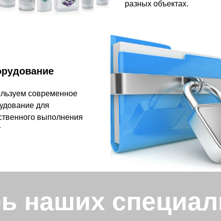
разных объектах.
рудование
льзуем современное
удование для
ственного выполнения
г
ь наших специал