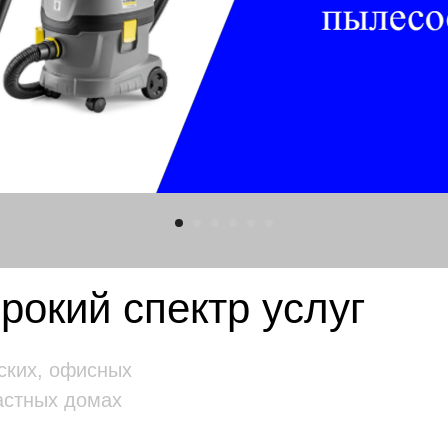
окий спектр услуг
ских, офисных
астных домах