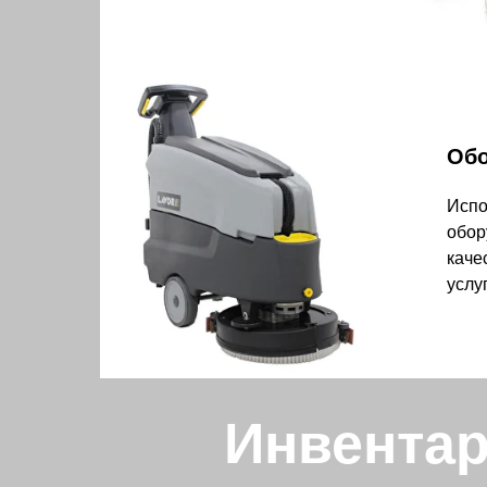
Обо
Испо
обор
каче
услу
Инвентар