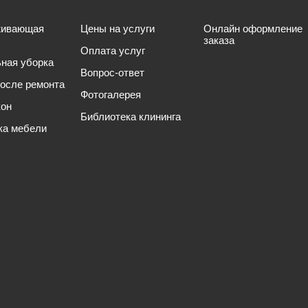
живающая
Цены на услуги
Онлайн оформление
заказа
Оплата услуг
ьная уборка
Вопрос-ответ
после ремонта
Фотогалерея
кон
Библиотека клининга
ка мебели