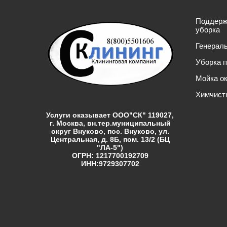
Поддер
уборка
Генерал
Уборка 
Мойка о
Химчист
Услуги оказывает ООО"СК" 119027,
г. Москва, вн.тер.муниципальный
округ Внуково, пос. Внуково, ул.
Центральная, д. 8Б, пом. 13/2 (БЦ
"ЛА-5")
ОГРН: 1217700192709
ИНН:9729307702