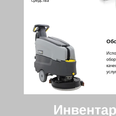
средства
Обо
Испо
обор
каче
услу
Инвентар