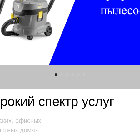
окий спектр услуг
ских, офисных
астных домах