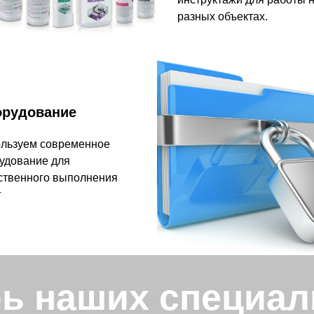
разных объектах.
рудование
льзуем современное
удование для
ственного выполнения
г
ь наших специал