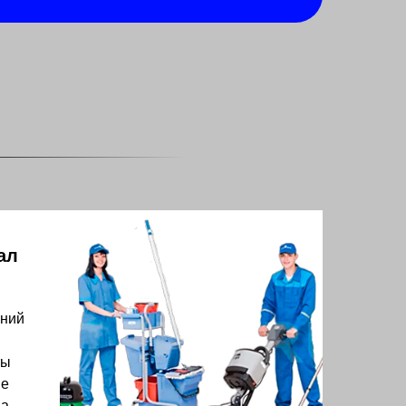
ал
аний
ты
ые
на