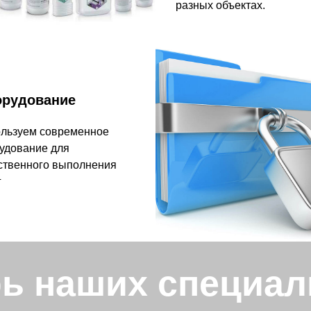
разных объектах.
рудование
льзуем современное
удование для
ственного выполнения
г
ь наших специал