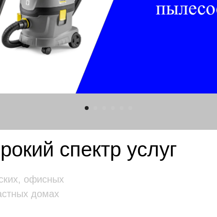
окий спектр услуг
ских, офисных
астных домах