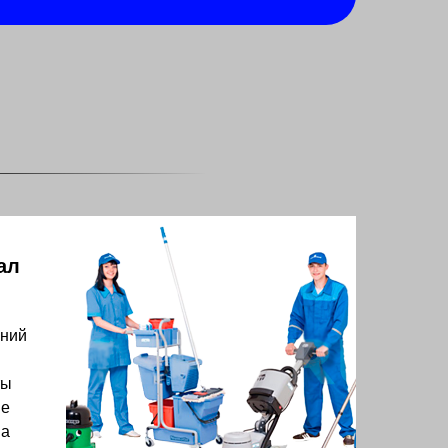
ал
аний
ты
ые
на