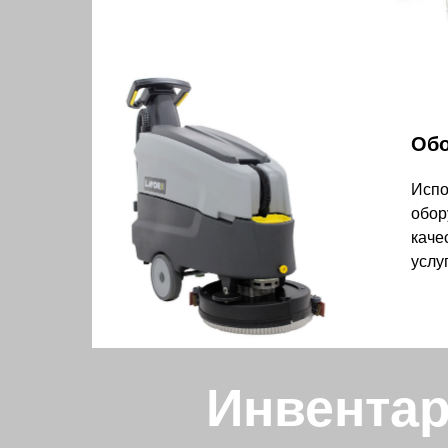
Обо
Испо
обор
каче
услу
Инвентар