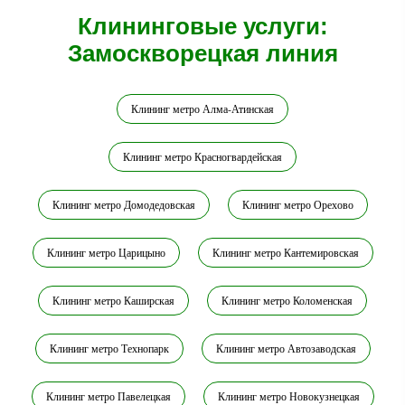
Клининговые услуги:
Замоскворецкая линия
Клининг метро Алма-Атинская
Клининг метро Красногвардейская
Клининг метро Домодедовская
Клининг метро Орехово
Клининг метро Царицыно
Клининг метро Кантемировская
Клининг метро Каширская
Клининг метро Коломенская
Клининг метро Технопарк
Клининг метро Автозаводская
Клининг метро Павелецкая
Клининг метро Новокузнецкая