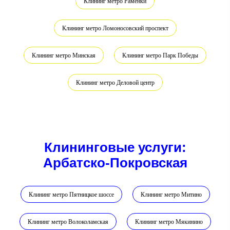
Клининг метро Раменки
Клининг метро Ломоносовский проспект
Клининг метро Минская
Клининг метро Парк Победы
Клининг метро Деловой центр
Клининговые услуги:
Арбатско-Покровская
Клининг метро Пятницкое шоссе
Клининг метро Митино
Клининг метро Волоколамская
Клининг метро Мякинино