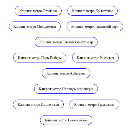
Клининг метро Строгино
Клининг метро Крылатское
Клининг метро Молодежная
Клининг метро Филевский парк
Клининг метро Славянский бульвар
Клининг метро Парк Победы
Клининг метро Киевская
Клининг метро Арбатская
Клининг метро Площадь революции
Клининг метро Смоленская
Клининг метро Бауманская
Клининг метро Семеновская