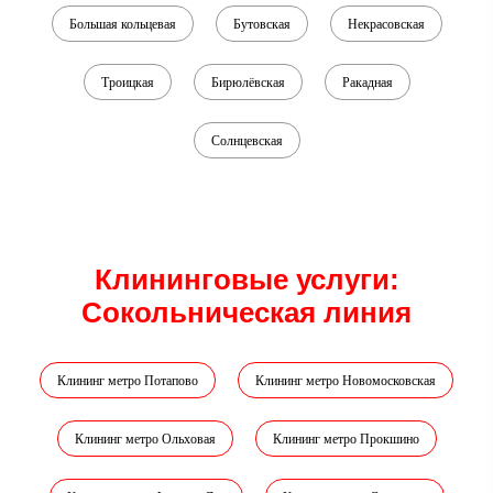
Большая кольцевая
Бутовская
Некрасовская
Троицкая
Бирюлёвская
Ракадная
Солнцевская
Клининговые услуги:
Сокольническая линия
Клининг метро Потапово
Клининг метро Новомосковская
Клининг метро Ольховая
Клининг метро Прокшино