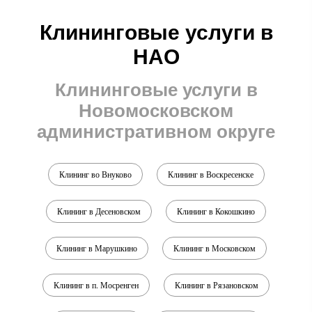
Клининговые услуги в
НАО
Клининговые услуги в
Новомосковском
административном округе
Клининг во Внуково
Клининг в Воскресенске
Клининг в Десеновском
Клининг в Кокошкино
Клининг в Марушкино
Клининг в Московском
Клининг в п. Мосренген
Клининг в Рязановском