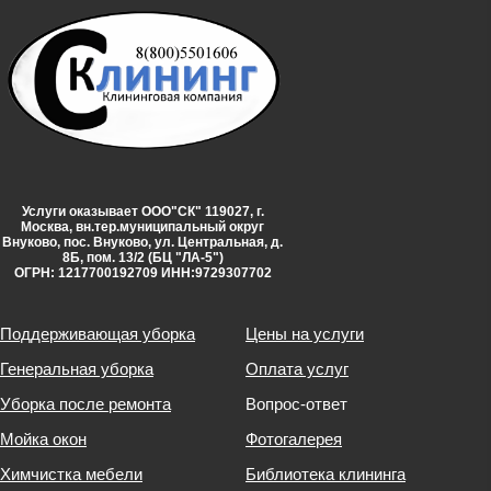
Услуги оказывает ООО"СК" 119027, г.
Москва, вн.тер.муниципальный округ
Внуково, пос. Внуково, ул. Центральная, д.
8Б, пом. 13/2 (БЦ "ЛА-5")
ОГРН: 1217700192709 ИНН:9729307702
Поддерживающая уборка
Цены на услуги
Генеральная уборка
Оплата услуг
Уборка после ремонта
Вопрос-ответ
Мойка окон
Фотогалерея
Химчистка мебели
Библиотека клининга