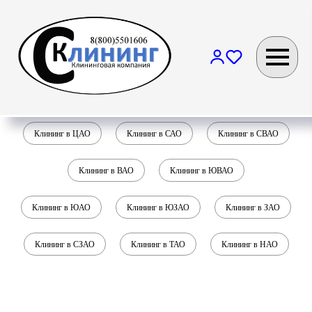
Клининговые услуги по
округам Москвы:
Клининг в ЦАО
Клининг в САО
Клининг в СВАО
Клининг в ВАО
Клининг в ЮВАО
Клининг в ЮАО
Клининг в ЮЗАО
Клининг в ЗАО
Клининг в СЗАО
Клининг в ТАО
Клининг в НАО